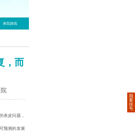
来院路线
复，而
医院
我
要
挂
号
的表皮问题，
可预测的发展