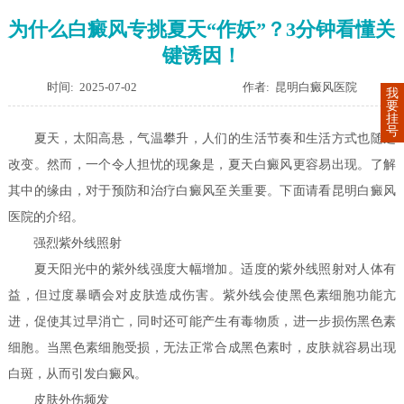
为什么白癜风专挑夏天“作妖”？3分钟看懂关
键诱因！
时间: 2025-07-02
作者: 昆明白癜风医院
我
要
挂
号
夏天，太阳高悬，气温攀升，人们的生活节奏和生活方式也随之
改变。然而，一个令人担忧的现象是，夏天白癜风更容易出现。了解
其中的缘由，对于预防和治疗白癜风至关重要。下面请看昆明白癜风
医院的介绍。
强烈紫外线照射
夏天阳光中的紫外线强度大幅增加。适度的紫外线照射对人体有
益，但过度暴晒会对皮肤造成伤害。紫外线会使黑色素细胞功能亢
进，促使其过早消亡，同时还可能产生有毒物质，进一步损伤黑色素
细胞。当黑色素细胞受损，无法正常合成黑色素时，皮肤就容易出现
白斑，从而引发白癜风。
皮肤外伤频发