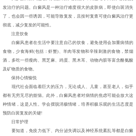
发治疗的问题。白癜风是一种治疗难度很大的皮肤病，即使白斑消失
了，也会因一些诱因，可能导致复发，且按时复查可使白癜风治疗更
彻底，减少复发的可能性。
注意饮食
白癜风患者在生活中要注意自己的饮食，避免使用会加重病情的
食物，少食海鲜(包括：虾蟹)、羊肉等发物和辛辣刺激的食物，禁烟
酒，多吃一些瘦肉、黑芝麻、鸡蛋、黑木耳、动物内脏等富含酪氨酸
及矿物质的食物。
保持心情愉悦
现代社会面临着巨大的压力，无论成人、儿童，甚至老人，似乎
都有无穷无尽的烦恼。此外，白癜风患者对病情的焦虑可能会放大这
种情绪，这是人性。学会摆脱消极情绪，培养积极乐观的生活态度是
预防白斑复发的关键!
日常护理
要知道，免疫力低下、内分泌失调以及神经系统紊乱等都是白癜