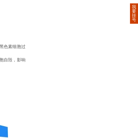
我
要
挂
号
黑色素细胞过
胞自毁，影响